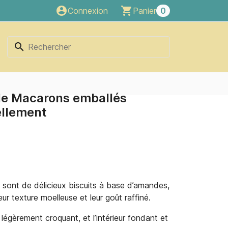
account_circle
shopping_cart
Connexion
Panier
0
search
de Macarons emballés
ellement
sont de délicieux biscuits à base d’amandes,
eur texture moelleuse et leur goût raffiné.
t légèrement croquant, et l’intérieur fondant et