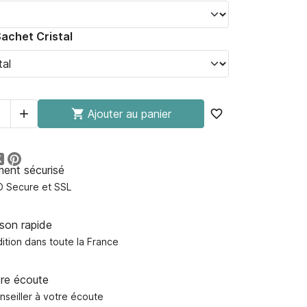
Sachet Cristal


Ajouter au panier
favorite_border
ment sécurisé
D Secure et SSL
ison rapide
ition dans toute la France
tre écoute
nseiller à votre écoute