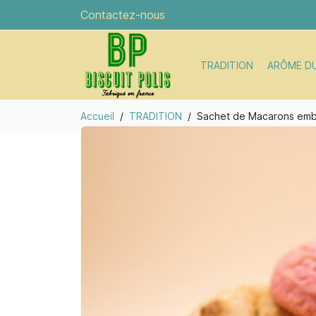
Contactez-nous
TRADITION
ARÔME D
Accueil
TRADITION
Sachet de Macarons emba