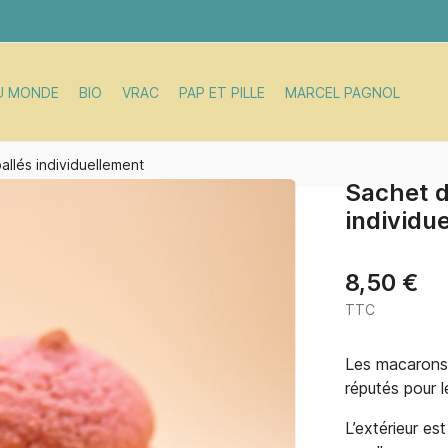
U MONDE
BIO
VRAC
PAP ET PILLE
MARCEL PAGNOL
llés individuellement
Sachet 
individu
8,50 €
TTC
Les macarons 
réputés pour l
L’extérieur es