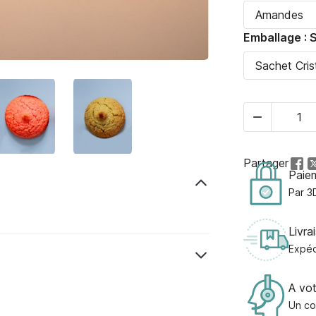
Emballage : 

Partager
Paie
Par 3
Livra
Expéd
A vo
Un co