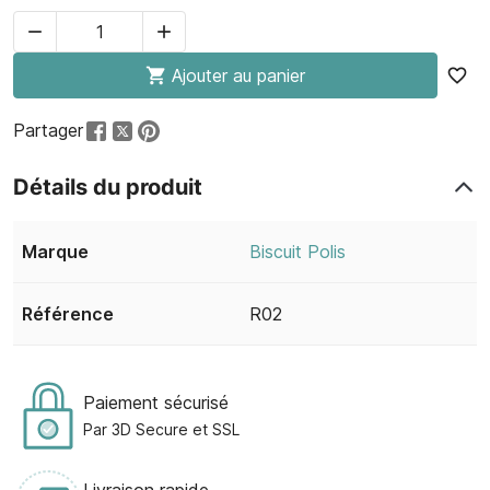



Ajouter au panier
favorite_border
Partager
Détails du produit
Marque
Biscuit Polis
Référence
R02
Paiement sécurisé
Par 3D Secure et SSL
Livraison rapide