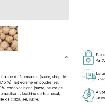
Paie
Par 3
Livra
fraiche de Normandie (sucre, sirop de
Expéd
17,5 %),
lait
écrémé en poudre, sel,
30%, chocolat blanc (sucre, beurre de
A vo
mulsifiant : lécithine de tournesol,
Un co
uile de colza, sel, sucre.