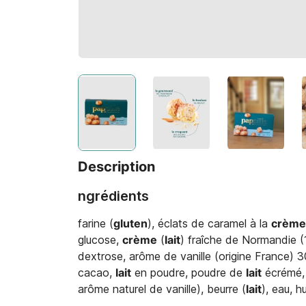
Description
ngrédients
farine (
gluten
), éclats de caramel à la
crème
glucose,
crème
(
lait
) fraîche de Normandie (
dextrose, arôme de vanille (origine France) 
cacao,
lait
en poudre, poudre de
lait
écrémé, é
arôme naturel de vanille), beurre (
lait
), eau, h