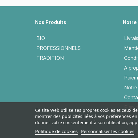
Nos Produits
Notre
BIO
Livrai
PROFESSIONNELS
Menti
TRADITION
Condit
A pro
Paiem
Notre 
Conta
Plan d
Ce site Web utilise ses propres cookies et ceux de
montrer des publicités liées à vos préférences e
donner votre consentement à son utilisation, app
Politique de cookies
Personnaliser les cookies