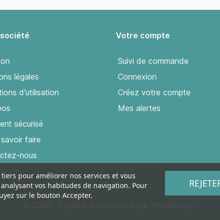
 société
Votre compte
son
Suivi de commande
ons légales
Connexion
ions d'utilisation
Créez votre compte
pos
Mes alertes
ent sécurisé
savoir faire
ctez-nous
u site
 tiers pour améliorer nos services et vous
REJETE
n analysant vos habitudes de navigation. Pour
uyez sur le bouton Accepter.
© 2026 - Logiciel e-commerce par PrestaShop™