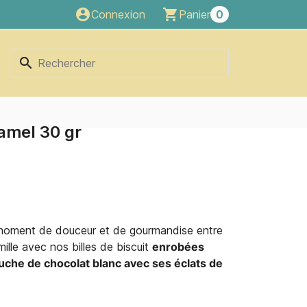
account_circle
shopping_cart
Connexion
Panier
0
search
ramel 30 gr
moment de douceur et de gourmandise entre
ille avec nos billes de biscuit
enrobées
ouche de chocolat blanc avec ses éclats de