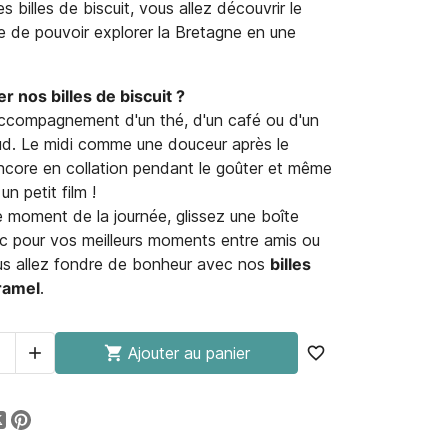
 billes de biscuit, vous allez découvrir le
se de pouvoir explorer la Bretagne en une
 nos billes de biscuit ?
ccompagnement d'un thé, d'un café ou d'un
d. Le midi comme une douceur après le
ncore en collation pendant le goûter et même
un petit film !
e moment de la journée, glissez une boîte
c pour vos meilleurs moments entre amis ou
ous allez fondre de bonheur avec nos
billes
aramel
.


Ajouter au panier
favorite_border