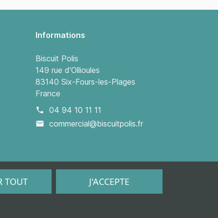
Informations
Biscuit Polis
149 rue d'Ollioules
83140 Six-Fours-les-Plages
France
04 94 10 11 11
phone
commercial@biscuitpolis.fr
mail
R TOUT
J'ACCEPTE