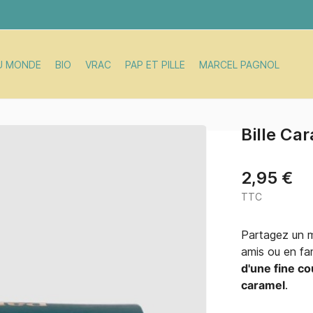
U MONDE
BIO
VRAC
PAP ET PILLE
MARCEL PAGNOL
Bille Ca
2,95 €
TTC
Partagez un 
amis ou en fam
d'une fine c
caramel
.