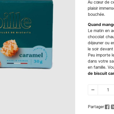
Au cœur de ces
plaisir immen
bouchée.
Quand manger
Le matin en a
chocolat chau
déjeuner ou e
le soir devant 
Peu importe l
dans votre sa
en famille. V
de biscuit c

Partager