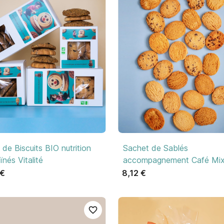

Aperçu rapide

Aperçu rapide
 de Biscuits BIO nutrition
Sachet de Sablés
ïnés Vitalité
accompagnement Café Mi
 €
8,12 €
favorite_border