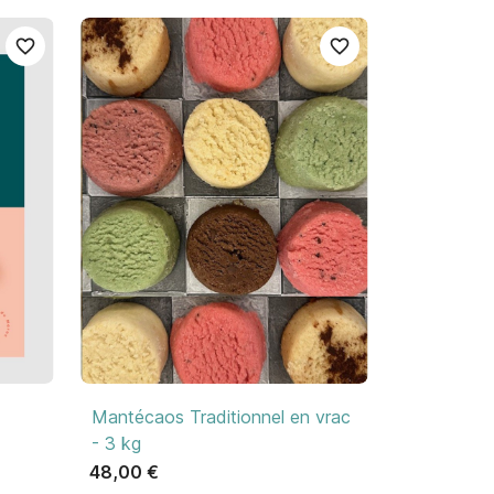
favorite_border
favorite_border

Aperçu rapide
Mantécaos Traditionnel en vrac
- 3 kg
48,00 €