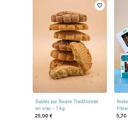
favorite_border

Aperçu rapide
Sablés pur Beurre Traditionnel
Boite
en vrac - 1 kg
Fibre
25,00 €
5,70