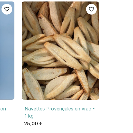
favorite_border
favorite_border

Aperçu rapide
ton
Navettes Provençales en vrac -
1 kg
25,00 €