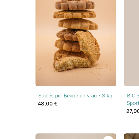

Aperçu rapide
Sablés pur Beurre en vrac - 3 kg
BIO B
Sport
48,00 €
27,0