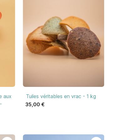

Aperçu rapide
e aux
Tuiles véritables en vrac - 1 kg
-
35,00 €