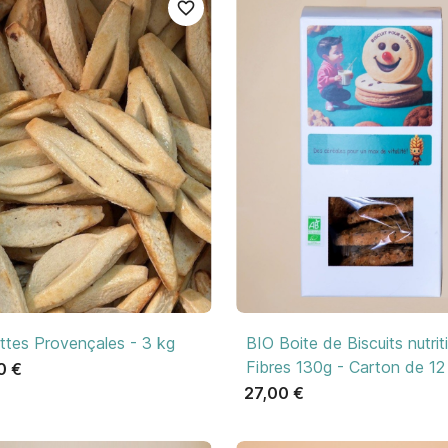
favorite_border

Aperçu rapide

Aperçu rapide
ttes Provençales - 3 kg
BIO Boite de Biscuits nutrit
Fibres 130g - Carton de 12
0 €
27,00 €