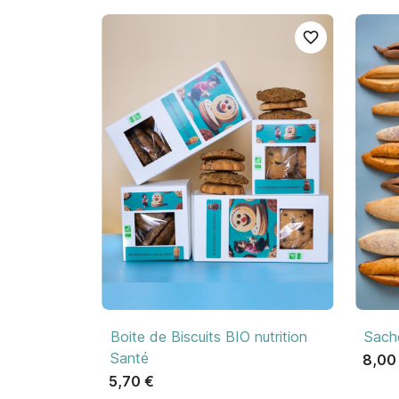
favorite_border

Aperçu rapide
Boite de Biscuits BIO nutrition
Sach
Santé
8,00
5,70 €