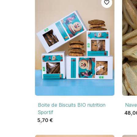
favorite_border

Aperçu rapide
Boite de Biscuits BIO nutrition
Nave
Sportif
48,0
5,70 €