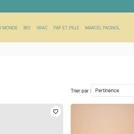
U MONDE
BIO
VRAC
PAP ET PILLE
MARCEL PAGNOL
Pertinence
Trier par :
favorite_border