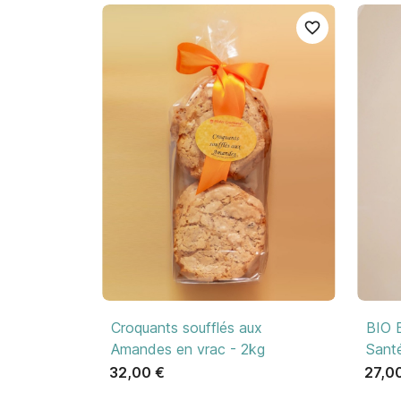
favorite_border

Aperçu rapide
Croquants soufflés aux
BIO B
Amandes en vrac - 2kg
Sant
32,00 €
27,0