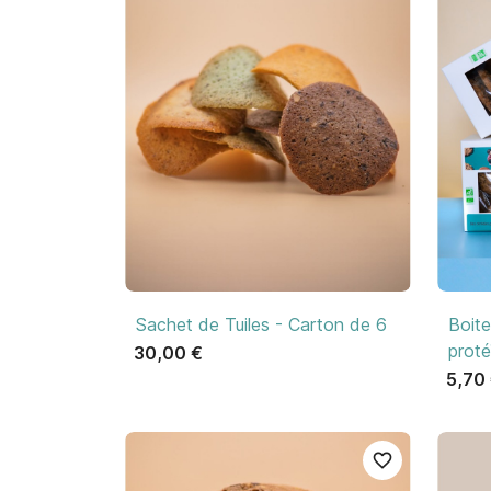

Aperçu rapide
Sachet de Tuiles - Carton de 6
Boite
proté
30,00 €
5,70
favorite_border