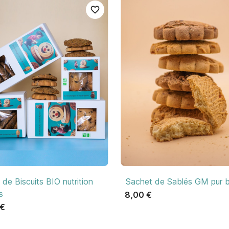
favorite_border

Aperçu rapide

Aperçu rapide
 de Biscuits BIO nutrition
Sachet de Sablés GM pur b
s
8,00 €
 €