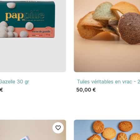

Aperçu rapide

Aperçu rapide
 Gazelle 30 gr
Tuiles véritables en vrac - 
 €
50,00 €
favorite_border