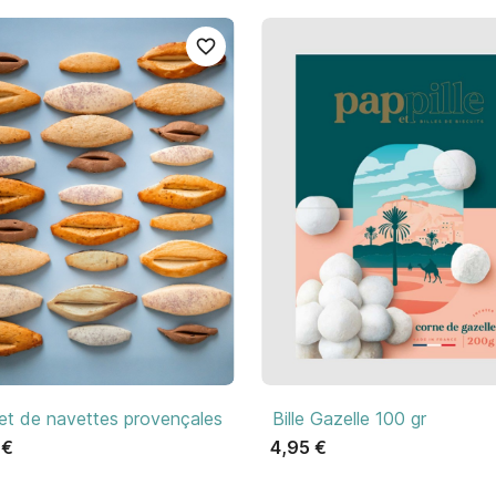
favorite_border

Aperçu rapide

Aperçu rapide
et de navettes provençales
Bille Gazelle 100 gr
 €
4,95 €