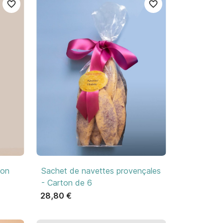
favorite_border
favorite_border

Aperçu rapide
ion
Sachet de navettes provençales
- Carton de 6
28,80 €