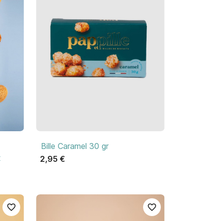

Aperçu rapide
Bille Caramel 30 gr
x
2,95 €
favorite_border
favorite_border