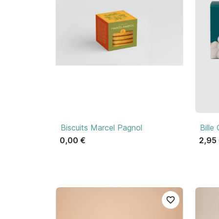

Aperçu rapide
Biscuits Marcel Pagnol
Bille
0,00 €
2,95
favorite_border