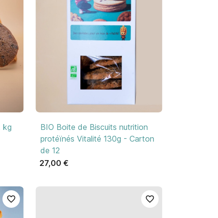

Aperçu rapide
2 kg
BIO Boite de Biscuits nutrition
protéïnés Vitalité 130g - Carton
de 12
27,00 €
favorite_border
favorite_border