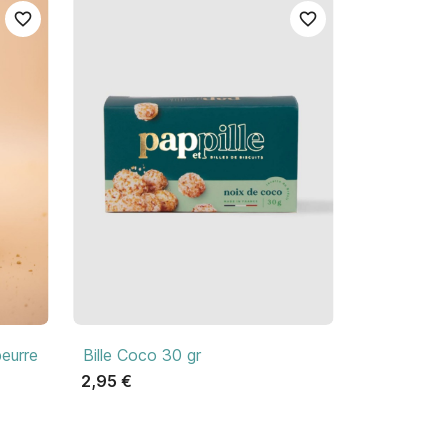
favorite_border
favorite_border

Aperçu rapide
eurre
Bille Coco 30 gr
2,95 €