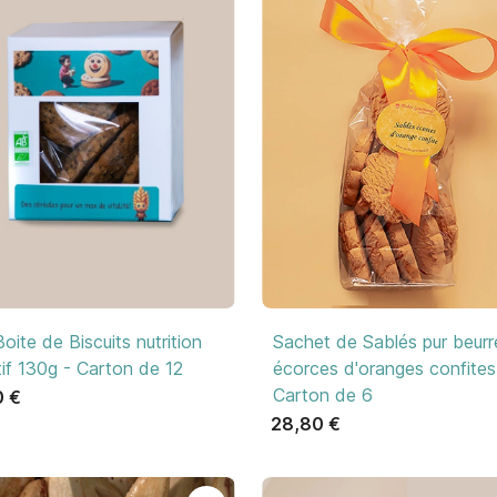

Aperçu rapide

Aperçu rapide
oite de Biscuits nutrition
Sachet de Sablés pur beurr
if 130g - Carton de 12
écorces d'oranges confites
Carton de 6
0 €
28,80 €